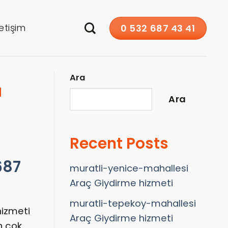
letişim
0 532 687 43 41
Ara
a
Ara
Recent Posts
687
muratli-yenice-mahallesi
Araç Giydirme hizmeti
muratli-tepekoy-mahallesi
hizmeti
Araç Giydirme hizmeti
n çok