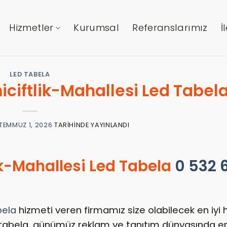
Hizmetler
Kurumsal
Referanslarımız
İ
LED TABELA
ciftlik-Mahallesi Led Tabel
TEMMUZ 1, 2026
TARIHINDE YAYINLANDI
k-Mahallesi Led Tabela
0 532 
bela
hizmeti veren firmamız size olabilecek en iyi 
 Led tabela, günümüz reklam ve tanıtım dünyasında e