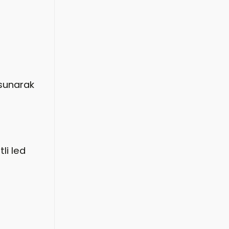
 sunarak
li led