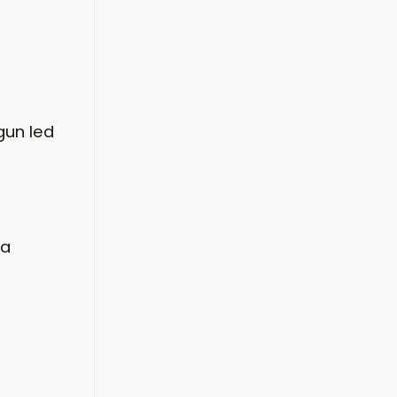
gun led
la