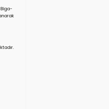
e-Biga-
lanarak
ktadır.