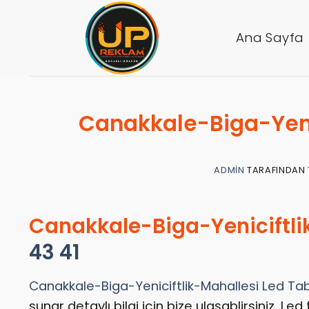
İçeriğe
atla
Ana Sayfa
Canakkale-Biga-Yeni
ADMIN
TARAFINDAN
Canakkale-Biga-Yeniciftli
43 41
Canakkale-Biga-Yeniciftlik-Mahallesi Led Ta
sunar detaylı bilgi için bize ulaşablirsiniz.