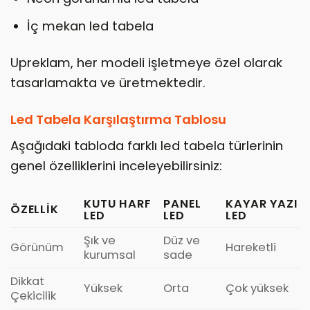
İç mekan led tabela
Upreklam, her modeli işletmeye özel olarak
tasarlamakta ve üretmektedir.
Led Tabela Karşılaştırma Tablosu
Aşağıdaki tabloda farklı led tabela türlerinin
genel özelliklerini inceleyebilirsiniz:
KUTU HARF
PANEL
KAYAR YAZI
ÖZELLIK
LED
LED
LED
Şık ve
Düz ve
Görünüm
Hareketli
kurumsal
sade
Dikkat
Yüksek
Orta
Çok yüksek
Çekicilik