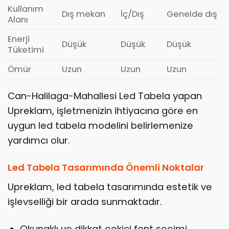
Kullanım
Dış mekan
İç/Dış
Genelde dış
Alanı
Enerji
Düşük
Düşük
Düşük
Tüketimi
Ömür
Uzun
Uzun
Uzun
Can-Halilaga-Mahallesi Led Tabela yapan
Upreklam, işletmenizin ihtiyacına göre en
uygun led tabela modelini belirlemenize
yardımcı olur.
Led Tabela Tasarımında Önemli Noktalar
Upreklam, led tabela tasarımında estetik ve
işlevselliği bir arada sunmaktadır.
Okunaklı ve dikkat çekici font seçimi